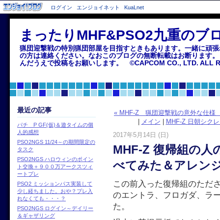
ログイン
エンジョイネット
KuaLnet
まったりMHF&PSO2九重のブ
猟団迎撃戦の特別猟団部屋を目指すときもあります。一緒に頑張
の方は連絡ください。なおこのブログの無断転載はお断ります。
んだうえで投稿をお願いします。 ©CAPCOM CO., LTD. ALL RIG
最近の記事
« MHF-Z 猟団迎撃戦の意外な仕
|
メイン
|
MHF-Z 日朝シ
パチ P GF(仮)＆遊タイムの個
人的感想
2017年5月14日 (日)
PSO2NGS 11/24～の期間限定の
MHF-Z 復帰組の
タスク
PSO2NGS ハロウィンのポイン
べてみた＆アレン
ト交換＋９００万アークスツィ
ートプレ
この前入った復帰組のただ
PSO2 ミッションパス実装して
少し経ちました。おや？プレ入
のエントラ、フロガダ、ラ
れなくても・・・？
た。
PSO2NGS ログイン～デイリー
＆ギャザリング