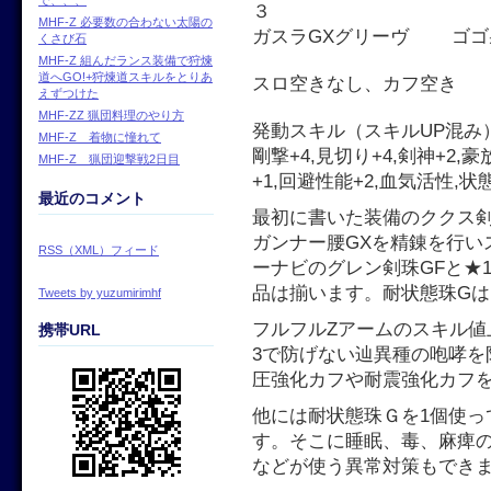
３
MHF-Z 必要数の合わない太陽の
ガスラGXグリーヴ ゴゴ
くさび石
MHF-Z 組んだランス装備で狩煉
道へGO!+狩煉道スキルをとりあ
スロ空きなし、カフ空き
えずつけた
MHF-ZZ 猟団料理のやり方
発動スキル（スキルUP混み
MHF-Z 着物に憧れて
剛撃+4,見切り+4,剣神+2,
MHF-Z 猟団迎撃戦2日目
+1,回避性能+2,血気活性,
最近のコメント
最初に書いた装備のククス
ガンナー腰GXを精錬を行い
RSS（XML）フィード
ーナビのグレン剣珠GFと★
品は揃います。耐状態珠Gは
Tweets by yuzumirimhf
フルフルZアームのスキル値
携帯URL
3で防げない辿異種の咆哮を
圧強化カフや耐震強化カフ
他には耐状態珠Ｇを1個使っ
す。そこに睡眠、毒、麻痺
などが使う異常対策もでき