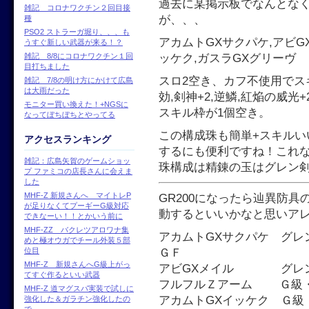
過去に某掲示板でなんとな
雑記 コロナワクチン２回目接
が、、、
種
PSO2 ストラーガ堀り、、、も
アカムトGXサクパケ,アビG
うすぐ新しい武器が来る！？
ッケク,ガスラGXグリーヴ
雑記 8/8にコロナワクチン１回
目打ちました
スロ2空き、カフ不使用でスキル
雑記 7/8の明け方にかけて広島
は大雨だった
効,剣神+2,逆鱗,紅焔の威光+
モニター買い換えた！+NGSに
スキル枠が1個空き。
なってぼちぼちとやってる
この構成珠も簡単+スキル
アクセスランキング
するにも便利ですね！これ
雑記：広島矢賀のゲームショッ
珠構成は精錬の玉はグレン剣
プ ファミコの店長さんに会えま
した
MHF-Z 新規さんへ マイトレP
GR200になったら辿異防
が足りなくてプーギーG級対応
動するといいかなと思いア
できなーい！！とかいう前に
MHF-ZZ バクレツアロワナ集
アカムトGXサクパケ グレ
めと極オウガでチール外装５部
位目
ＧＦ
MHF-Z 新規さんへG級上がっ
アビGXメイル グレン剣
てすぐ作るといい武器
フルフルＺアーム Ｇ級・
MHF-Z 道マグスパ実装で試しに
アカムトGXイッケク Ｇ級
強化した＆ガラチン強化したの
で、、、