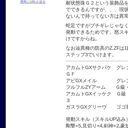
携帯にURLを送る
耐状態珠Ｇ２という装飾品
でできるんですが、、、現
ないんで持ってない方は異
蛇足ですがブチギレじゃなく
発動できるためです。怒スキ
けですからね。
なお辿異種の防具のZ,ZFは
ステップ3でいけます。
アカムトGXサクパケ グレ
ＧＦ
アビGXメイル グレン剣
フルフルZYアーム Ｇ級・
アカムトGXイッケク Ｇ級
３
ガスラGXグリーヴ ゴゴ射珠
発動スキル（スキルUP込み
剛撃+5,見切り+4,剣神+2,