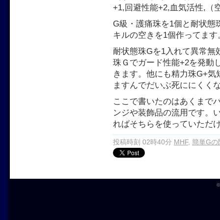
+1,回避性能+2,血気活性,
G級・護痛珠を1個と耐状態
キルの空きを1個作ってます
耐状態珠Gを1入れて異常無
珠Ｇでガード性能+2を発動
きます。他にも精力珠G+気
ますんでだいぶ死ににくく
ここで書いたのはあくまで
ンジや装飾品の流用です。
ればそちらを使っていただ
投稿時刻 02時40分
MHF
,
簡単Gの
©